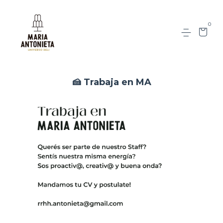
0
🍰 Trabaja en MA